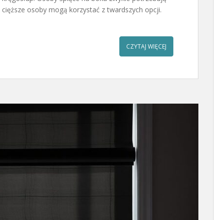
 cięższe osoby mogą korzystać z twardszych opcji.
CZYTAJ WIĘCEJ