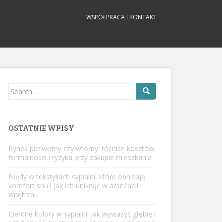
WSPÓŁPRACA I KONTAKT
Search
for:
OSTATNIE WPISY
Rynek pierwotny czy wtórny: różnice kosztów,
formalności i ryzyka przy zakupie mieszkania
Błędy w tekstyliach sypialni, które obniżają
komfort snu i jak ich uniknąć w aranżacji
wnętrza
Ciemne kolory w sypialni: jak wyważyć głębię i