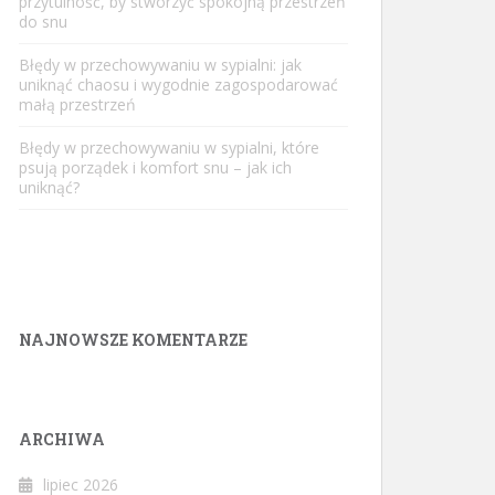
przytulność, by stworzyć spokojną przestrzeń
do snu
Błędy w przechowywaniu w sypialni: jak
uniknąć chaosu i wygodnie zagospodarować
małą przestrzeń
Błędy w przechowywaniu w sypialni, które
psują porządek i komfort snu – jak ich
uniknąć?
NAJNOWSZE KOMENTARZE
ARCHIWA
lipiec 2026