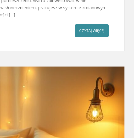
w pomieszczeniu. Warto zainwestować w nie
m nasłonecznieniem, pracujesz w systemie zmianowym
ości […]
CZYTAJ WIĘCEJ