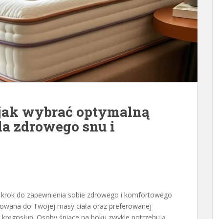
 jak wybrać optymalną
la zdrowego snu i
krok do zapewnienia sobie zdrowego i komfortowego
owana do Twojej masy ciała oraz preferowanej
ć kręgosłup. Osoby śpiące na boku zwykle potrzebują