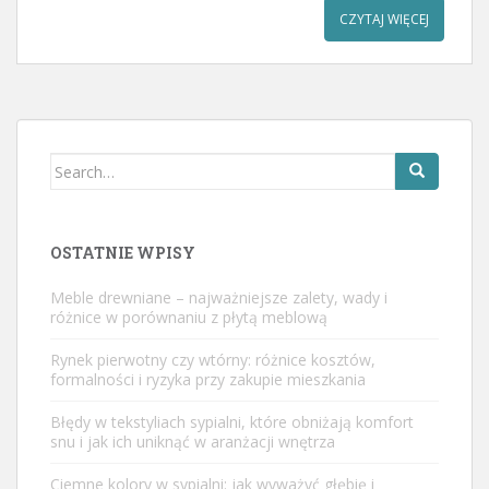
CZYTAJ WIĘCEJ
Search
for:
OSTATNIE WPISY
Meble drewniane – najważniejsze zalety, wady i
różnice w porównaniu z płytą meblową
Rynek pierwotny czy wtórny: różnice kosztów,
formalności i ryzyka przy zakupie mieszkania
Błędy w tekstyliach sypialni, które obniżają komfort
snu i jak ich uniknąć w aranżacji wnętrza
Ciemne kolory w sypialni: jak wyważyć głębię i