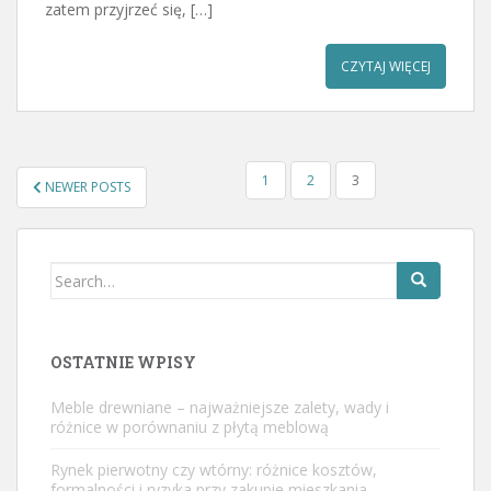
zatem przyjrzeć się, […]
CZYTAJ WIĘCEJ
STRONICOWANIE
1
2
3
NEWER POSTS
WPISÓW
Search
for:
OSTATNIE WPISY
Meble drewniane – najważniejsze zalety, wady i
różnice w porównaniu z płytą meblową
Rynek pierwotny czy wtórny: różnice kosztów,
formalności i ryzyka przy zakupie mieszkania