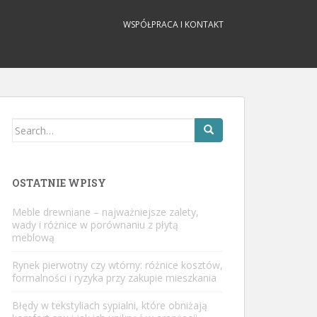
WSPÓŁPRACA I KONTAKT
Search
for:
OSTATNIE WPISY
Meble drewniane – najważniejsze zalety,
wady i różnice w porównaniu z płytą
meblową
Rynek pierwotny czy wtórny: różnice kosztów,
formalności i ryzyka przy zakupie mieszkania
Błędy w tekstyliach sypialni, które obniżają