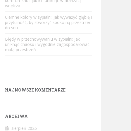
komfort snu i jak ich uniknąć w aranżacji
wnętrza
Ciemne kolory w sypialni: jak wyważyć głębię i
przytulność, by stworzyć spokojną przestrzeń
do snu
Błędy w przechowywaniu w sypialni: jak
uniknąć chaosu i wygodnie zagospodarować
małą przestrzeń
NAJNOWSZE KOMENTARZE
ARCHIWA
sierpień 2026