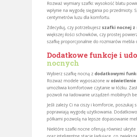
Rozważ wymiary szafki: wysokość blatu powin
wpłynie na wygodę sięgania po przedmioty. S
centymetrów luzu dla komfortu.
Zdecyduj, czy potrzebujesz
szafki nocnej z
większej ilości schowków, czy prostej powie
szafkę proporcjonalnie do rozmiarów mebla or
Dodatkowe funkcje i ud
nocnych
Wybierz szafkę nocną z
dodatkowymi funk
Rozważ modele wyposażone w
oświetlenie
umożliwia komfortowe czytanie w łóżku. Za
pozwoli na ładowanie urządzeń mobilnych be
Jeśli zależy Ci na ciszy i komforcie, poszuka
poprawiają wygodę użytkowania. Dodatkowo
półkami pozwolą na lepsze dopasowanie meb
Niektóre szafki nocne oferują również ukryte
oraz inteligentne stacje ładujące, co zwięks