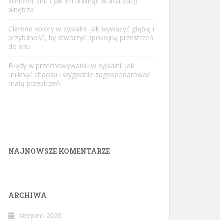
komfort snu i jak ich uniknąć w aranżacji
wnętrza
Ciemne kolory w sypialni: jak wyważyć głębię i
przytulność, by stworzyć spokojną przestrzeń
do snu
Błędy w przechowywaniu w sypialni: jak
uniknąć chaosu i wygodnie zagospodarować
małą przestrzeń
NAJNOWSZE KOMENTARZE
ARCHIWA
sierpień 2026