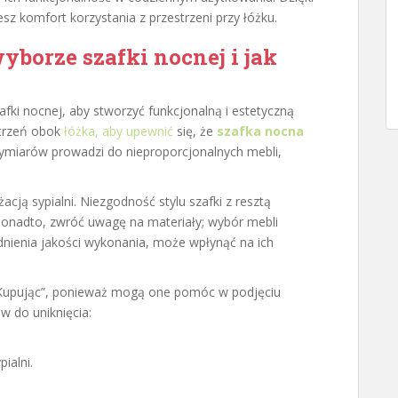
 komfort korzystania z przestrzeni przy łóżku.
yborze szafki nocnej i jak
fki nocnej, aby stworzyć funkcjonalną i estetyczną
strzeń obok
łóżka, aby upewnić
się, że
szafka nocna
ymiarów prowadzi do nieproporcjonalnych mebli,
żacją sypialni. Niezgodność stylu szafki z resztą
onadto, zwróć uwagę na materiały; wybór mebli
nienia jakości wykonania, może wpłynąć na ich
 „Kupując”, ponieważ mogą one pomóc w podjęciu
 do uniknięcia:
ialni.