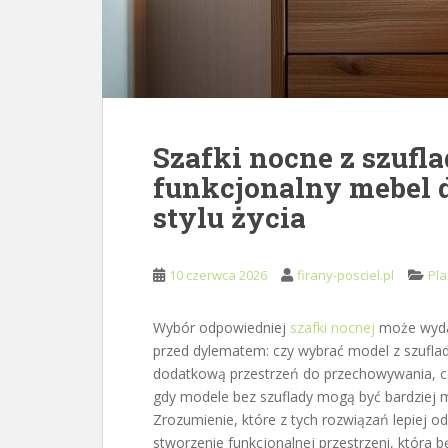
Szafki nocne z szufl
funkcjonalny mebel 
stylu życia
10 czerwca 2026
firany-posciel.pl
Pla
Wybór odpowiedniej
szafki nocnej
może wydaw
przed dylematem: czy wybrać model z szufladą
dodatkową przestrzeń do przechowywania, c
gdy modele bez szuflady mogą być bardziej mi
Zrozumienie, które z tych rozwiązań lepiej 
stworzenie funkcjonalnej przestrzeni, która bę