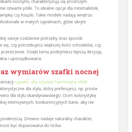
likami nocnymi, charakteryzują się prostszym
nie otwarte półki. To idealne opcje dla minimalistek,
ampkę czy książki. Takie modele nadają wnętrzu
 doskonale w małych sypialniach, gdzie ukryte
nij swoje codzienne potrzeby oraz sposób
w się, czy potrzebujesz większej ilości schowków, czy
 przestrzenie. Dzięki temu podejmiesz lepszą decyzję,
nalna i uporządkowana.
oraz wymiarów szafki nocnej
ranżacji
sypialni, aby uzyskać harmonijny efekt
kterystyczne dla stylu, który preferujesz, np. proste
rewno dla stylu skandynawskiego. Oceń kolorystykę
nikaj intensywnych, konkurencyjnych barw, aby nie
kcjonalnością. Drewno nadaje naturalny charakter,
ka może być dopasowana do łóżka.