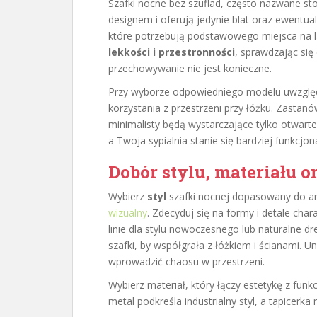
Szafki nocne bez szuflad, często nazwane sto
designem i oferują jedynie blat oraz ewentual
które potrzebują podstawowego miejsca na l
lekkości i przestronności
, sprawdzając się
przechowywanie nie jest konieczne.
Przy wyborze odpowiedniego modelu uwzględ
korzystania z przestrzeni przy łóżku. Zastanó
minimalisty będą wystarczające tylko otwarte
a Twoja sypialnia stanie się bardziej funkcjo
Dobór stylu, materiału 
Wybierz
styl
szafki nocnej dopasowany do a
wizualny
. Zdecyduj się na formy i detale chara
linie dla stylu nowoczesnego lub naturalne d
szafki, by współgrała z łóżkiem i ścianami. U
wprowadzić chaosu w przestrzeni.
Wybierz materiał, który łączy estetykę z fun
metal podkreśla industrialny styl, a tapicer