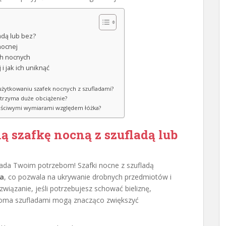
adą lub bez?
nocnej
ch nocnych
i jak ich uniknąć
y użytkowaniu szafek nocnych z szufladami?
wytrzyma duże obciążenie?
właściwymi wymiarami względem łóżka?
 szafkę nocną z szufladą lub
iada Twoim potrzebom! Szafki nocne z szufladą
ia
, co pozwala na ukrywanie drobnych przedmiotów i
wiązanie, jeśli potrzebujesz schować bieliznę,
ilkoma szufladami mogą znacząco zwiększyć