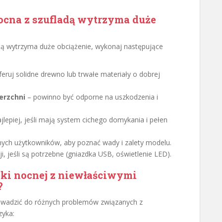
ocna z szufladą wytrzyma duże
dą wytrzyma duże obciążenie, wykonaj następujące
feruj solidne drewno lub trwałe materiały o dobrej
erzchni
– powinno być odporne na uszkodzenia i
jlepiej, jeśli mają system cichego domykania i pełen
nnych użytkowników, aby poznać wady i zalety modelu.
 jeśli są potrzebne (gniazdka USB, oświetlenie LED).
fki nocnej z niewłaściwymi
?
owadzić do różnych problemów związanych z
zyka: