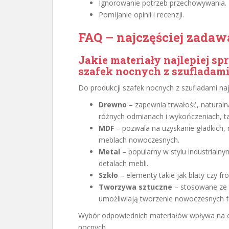
Ignorowanie potrzeb przechowywania.
Pomijanie opinii i recenzji.
FAQ – najczęściej zadaw
Jakie materiały najlepiej s
szafek nocnych z szufladam
Do produkcji szafek nocnych z szufladami naj
Drewno
– zapewnia trwałość, naturaln
różnych odmianach i wykończeniach, t
MDF
– pozwala na uzyskanie gładkich,
meblach nowoczesnych.
Metal
– popularny w stylu industrial
detalach mebli.
Szkło
– elementy takie jak blaty czy fro
Tworzywa sztuczne
– stosowane ze w
umożliwiają tworzenie nowoczesnych f
Wybór odpowiednich materiałów wpływa na od
nocnych.