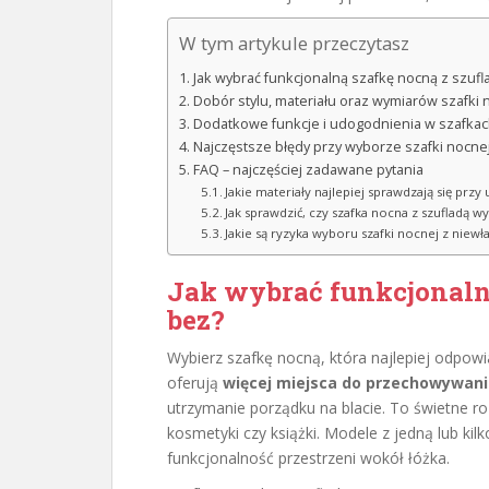
W tym artykule przeczytasz
Jak wybrać funkcjonalną szafkę nocną z szufl
Dobór stylu, materiału oraz wymiarów szafki 
Dodatkowe funkcje i udogodnienia w szafka
Najczęstsze błędy przy wyborze szafki nocnej 
FAQ – najczęściej zadawane pytania
Jakie materiały najlepiej sprawdzają się prz
Jak sprawdzić, czy szafka nocna z szufladą 
Jakie są ryzyka wyboru szafki nocnej z nie
Jak wybrać funkcjonalną
bez?
Wybierz szafkę nocną, która najlepiej odpow
oferują
więcej miejsca do przechowywan
utrzymanie porządku na blacie. To świetne roz
kosmetyki czy książki. Modele z jedną lub k
funkcjonalność przestrzeni wokół łóżka.