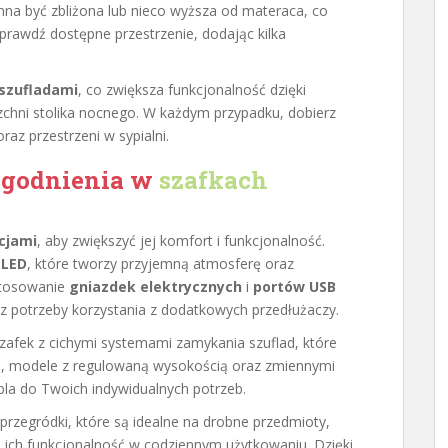
na być zbliżona lub nieco wyższa od materaca, co
prawdź dostępne przestrzenie, dodając kilka
 szufladami
, co zwiększa funkcjonalność dzięki
rzchni stolika nocnego. W każdym przypadku, dobierz
az przestrzeni w sypialni.
ogodnienia w
szafkach
cjami
, aby zwiększyć jej komfort i funkcjonalność.
 LED
, które tworzy przyjemną atmosferę oraz
stosowanie
gniazdek elektrycznych
i
portów USB
z potrzeby korzystania z dodatkowych przedłużaczy.
j szafek z cichymi systemami zamykania szuflad, które
, modele z regulowaną wysokością oraz zmiennymi
la do Twoich indywidualnych potrzeb.
 przegródki, które są idealne na drobne przedmioty,
za ich funkcjonalność w codziennym użytkowaniu. Dzięki