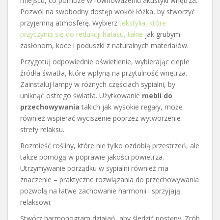
miejscu, co pomoże w równoważeniu akustyki wnętrza.
Pozwól na swobodny dostęp wokół łóżka, by stworzyć
przyjemną atmosferę. Wybierz
tekstylia, które
przyczynią się do redukcji hałasu, takie
jak grubym
zasłonom, koce i poduszki z naturalnych materiałów.
Przygotuj odpowiednie oświetlenie, wybierając ciepłe
źródła światła, które wpłyną na przytulność wnętrza.
Zainstaluj lampy w różnych częściach sypialni, by
uniknąć ostrego światła. Użytkowanie
mebli do
przechowywania
takich jak wysokie regały, może
również wspierać wyciszenie poprzez wytworzenie
strefy relaksu.
Rozmieść rośliny, które nie tylko ozdobią przestrzeń, ale
także pomogą w poprawie jakości powietrza.
Utrzymywanie porządku w sypialni również ma
znaczenie – praktyczne rozwiązania do przechowywania
pozwolą na łatwe zachowanie harmonii i sprzyjają
relaksowi.
Stwórz harmonogram działań, aby śledzić postępy. Zrób