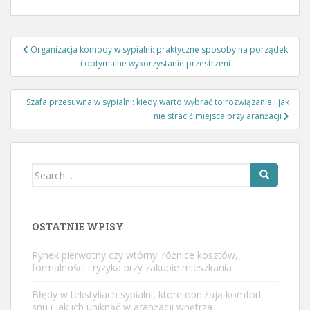
Nawigacja
Organizacja komody w sypialni: praktyczne sposoby na porządek
wpisu
i optymalne wykorzystanie przestrzeni
Szafa przesuwna w sypialni: kiedy warto wybrać to rozwiązanie i jak
nie stracić miejsca przy aranżacji
Search
for:
OSTATNIE WPISY
Rynek pierwotny czy wtórny: różnice kosztów,
formalności i ryzyka przy zakupie mieszkania
Błędy w tekstyliach sypialni, które obniżają komfort
snu i jak ich uniknąć w aranżacji wnętrza