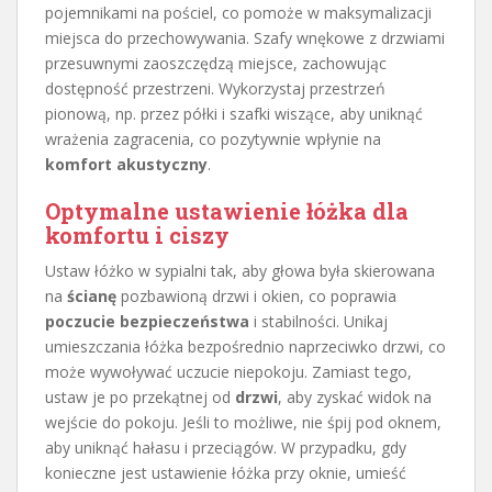
pojemnikami na pościel, co pomoże w maksymalizacji
miejsca do przechowywania. Szafy wnękowe z drzwiami
przesuwnymi zaoszczędzą miejsce, zachowując
dostępność przestrzeni. Wykorzystaj przestrzeń
pionową, np. przez półki i szafki wiszące, aby uniknąć
wrażenia zagracenia, co pozytywnie wpłynie na
komfort akustyczny
.
Optymalne ustawienie łóżka dla
komfortu i ciszy
Ustaw łóżko w sypialni tak, aby głowa była skierowana
na
ścianę
pozbawioną drzwi i okien, co poprawia
poczucie bezpieczeństwa
i stabilności. Unikaj
umieszczania łóżka bezpośrednio naprzeciwko drzwi, co
może wywoływać uczucie niepokoju. Zamiast tego,
ustaw je po przekątnej od
drzwi
, aby zyskać widok na
wejście do pokoju. Jeśli to możliwe, nie śpij pod oknem,
aby uniknąć hałasu i przeciągów. W przypadku, gdy
konieczne jest ustawienie łóżka przy oknie, umieść