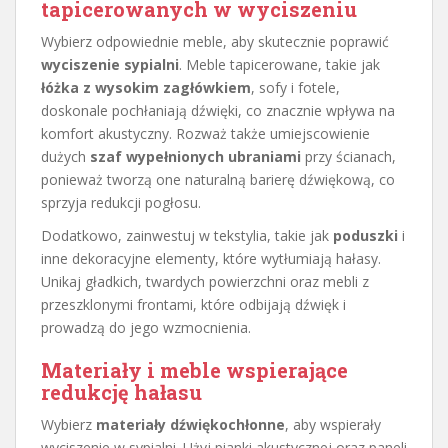
tapicerowanych w wyciszeniu
Wybierz odpowiednie meble, aby skutecznie poprawić
wyciszenie sypialni
. Meble tapicerowane, takie jak
łóżka z wysokim zagłówkiem
, sofy i fotele,
doskonale pochłaniają dźwięki, co znacznie wpływa na
komfort akustyczny. Rozważ także umiejscowienie
dużych
szaf wypełnionych ubraniami
przy ścianach,
ponieważ tworzą one naturalną barierę dźwiękową, co
sprzyja redukcji pogłosu.
Dodatkowo, zainwestuj w tekstylia, takie jak
poduszki
i
inne dekoracyjne elementy, które wytłumiają hałasy.
Unikaj gładkich, twardych powierzchni oraz mebli z
przeszklonymi frontami, które odbijają dźwięk i
prowadzą do jego wzmocnienia.
Materiały i meble wspierające
redukcję hałasu
Wybierz
materiały dźwiękochłonne
, aby wspierały
wyciszenie w sypialni. Użyj pianki akustycznej oraz paneli