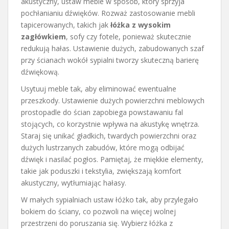
akustyczny, ustaw meble w sposób, który sprzyja
pochłanianiu dźwięków. Rozważ zastosowanie mebli
tapicerowanych, takich jak
łóżka z wysokim
zagłówkiem
, sofy czy fotele, ponieważ skutecznie
redukują hałas. Ustawienie dużych, zabudowanych szaf
przy ścianach wokół sypialni tworzy skuteczną barierę
dźwiękową.
Usytuuj meble tak, aby eliminować ewentualne
przeszkody. Ustawienie dużych powierzchni meblowych
prostopadle do ścian zapobiega powstawaniu fal
stojących, co korzystnie wpływa na akustykę wnętrza.
Staraj się unikać gładkich, twardych powierzchni oraz
dużych lustrzanych zabudów, które mogą odbijać
dźwięk i nasilać pogłos. Pamiętaj, że miękkie elementy,
takie jak poduszki i tekstylia, zwiększają komfort
akustyczny, wytłumiając hałasy.
W małych sypialniach ustaw łóżko tak, aby przylegało
bokiem do ściany, co pozwoli na więcej wolnej
przestrzeni do poruszania się. Wybierz łóżka z