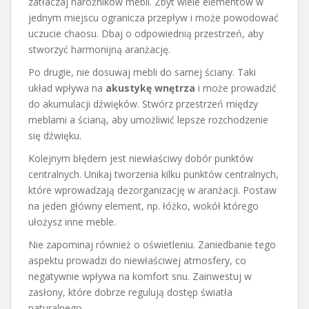
zatłaczaj narożników mebli. Zbyt wiele elementów w
jednym miejscu ogranicza przepływ i może powodować
uczucie chaosu. Dbaj o odpowiednią przestrzeń, aby
stworzyć harmonijną aranżację.
Po drugie, nie dosuwaj mebli do samej ściany. Taki
układ wpływa na
akustykę wnętrza
i może prowadzić
do akumulacji dźwięków. Stwórz przestrzeń między
meblami a ścianą, aby umożliwić lepsze rozchodzenie
się dźwięku.
Kolejnym błędem jest niewłaściwy dobór punktów
centralnych. Unikaj tworzenia kilku punktów centralnych,
które wprowadzają dezorganizację w aranżacji. Postaw
na jeden główny element, np. łóżko, wokół którego
ułożysz inne meble.
Nie zapominaj również o oświetleniu. Zaniedbanie tego
aspektu prowadzi do niewłaściwej atmosfery, co
negatywnie wpływa na komfort snu. Zainwestuj w
zasłony, które dobrze regulują dostęp światła
naturalnego.