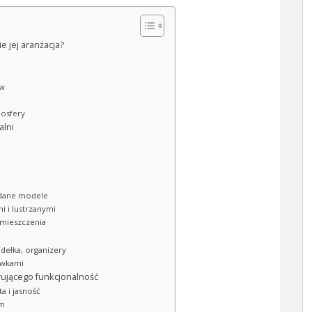
e jej aranżacja?
ów
mosfery
alni
adane modele
 i lustrzanymi
mieszczenia
udełka, organizery
owkami
wującego funkcjonalność
a i jasność
em