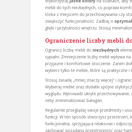
Wykorzystaj
jasne kolory
na ścianach, aby s
mebli do tych niezbędnych, co poprawi komf
łóżka z miejscem do przechowywania czy stol
zwiększyć funkcjonalność. Zadbaj o
optymal
głębi i przytulności wnętrzu. Stosuj minimali
Ograniczenie liczby mebli d
Ogranicz liczbę mebli do
niezbędnych
elemen
sypialni. Zmniejszenie liczby mebli wpływa na
przyjazne i komfortowe otoczenie. Zanim do
wybierz tylko te meble, które są praktyczne i
Stosuj zasadę „mniej znaczy więcej” i ograni
Wybieraj meble oraz dodatki spójne stylistyc
wyglądu. Wprowadź ukryte przechowywanie, n
żeby zminimalizować bałagan.
Regularnie przeglądaj swoje przedmioty i usuń
funkcji. W ten sposób stworzysz przestrzeń, k
funkcjonalna, sprzyjająca relaksowi i odpocz
zachować pożądaną przestronność oraz harmo