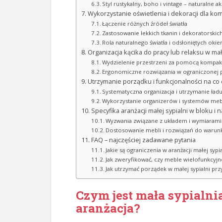
Styl rustykalny, boho i vintage – naturalne ak
Wykorzystanie oświetlenia i dekoracji dla kom
Łączenie różnych źródeł światła
Zastosowanie lekkich tkanin i dekoratorskic
Rola naturalnego światła i odsłoniętych okie
Organizacja kącika do pracy lub relaksu w małe
Wydzielenie przestrzeni za pomocą kompa
Ergonomiczne rozwiązania w ograniczonej p
Utrzymanie porządku i funkcjonalności na co
Systematyczna organizacja i utrzymanie ład
Wykorzystanie organizerów i systemów me
Specyfika aranżacji małej sypialni w bloku i
Wyzwania związane z układem i wymiarami
Dostosowanie mebli i rozwiązań do warun
FAQ – najczęściej zadawane pytania
Jakie są ograniczenia w aranżacji małej syp
Jak zweryfikować, czy meble wielofunkcyjn
Jak utrzymać porządek w małej sypialni pr
Czym jest mała sypialnia
aranżacja?