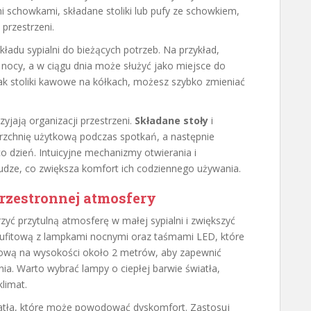
 schowkami, składane stoliki lub pufy ze schowkiem,
przestrzeni.
ładu sypialni do bieżących potrzeb. Na przykład,
 nocy, a w ciągu dnia może służyć jako miejsce do
ak stoliki kawowe na kółkach, możesz szybko zmieniać
zyjają organizacji przestrzeni.
Składane stoły
i
erzchnię użytkową podczas spotkań, a następnie
o dzień. Intuicyjne mechanizmy otwierania i
udze, co zwiększa komfort ich codziennego używania.
rzestronnej atmosfery
rzyć przytulną atmosferę w małej sypialni i zwiększyć
sufitową z lampkami nocnymi oraz taśmami LED, które
tową na wysokości około 2 metrów, aby zapewnić
a. Warto wybrać lampy o ciepłej barwie światła,
klimat.
wiatła, które może powodować dyskomfort. Zastosuj