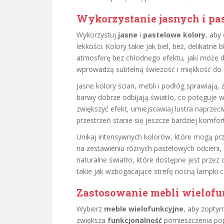
Wykorzystanie jasnych i pa
Wykorzystuj
jasne
i
pastelowe kolory
, aby
lekkości. Kolory takie jak biel, beż, delikatne
atmosferę bez chłodnego efektu, jaki może d
wprowadzą subtelną świeżość i miękkość do a
Jasne kolory ścian, mebli i podłóg sprawiają, 
barwy dobrze odbijają światło, co potęguje w
zwiększyć efekt, umiejscawiaj lustra naprzeci
przestrzeń stanie się jeszcze bardziej komfo
Unikaj intensywnych kolorów, które mogą przy
na zestawieniu różnych pastelowych odcieni, 
naturalne światło, które dostępne jest przez 
takie jak wzbogacające strefę nocną lampki cz
Zastosowanie mebli wielof
Wybierz
meble wielofunkcyjne
, aby zoptym
zwiększa
funkcjonalność
pomieszczenia pop