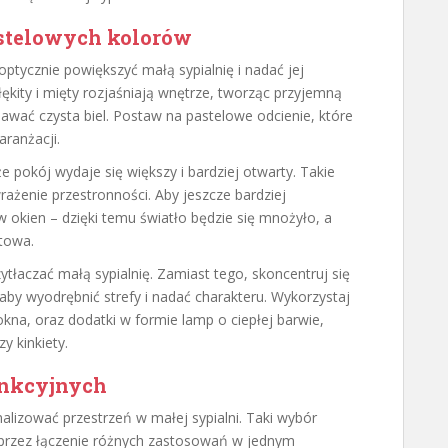
stelowych kolorów
 optycznie powiększyć małą sypialnię i nadać jej
 błękity i mięty rozjaśniają wnętrze, tworząc przyjemną
awać czysta biel. Postaw na pastelowe odcienie, które
ranżacji.
że pokój wydaje się większy i bardziej otwarty. Takie
rażenie przestronności. Aby jeszcze bardziej
w okien – dzięki temu światło będzie się mnożyło, a
rtowa.
tłaczać małą sypialnię. Zamiast tego, skoncentruj się
aby wyodrębnić strefy i nadać charakteru. Wykorzystaj
okna, oraz dodatki w formie lamp o ciepłej barwie,
y kinkiety.
unkcyjnych
alizować przestrzeń w małej sypialni. Taki wybór
rzez łączenie różnych zastosowań w jednym