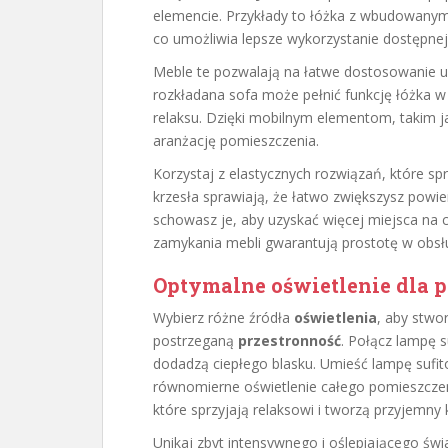
elemencie. Przykłady to łóżka z wbudowanymi
co umożliwia lepsze wykorzystanie dostępnej 
Meble te pozwalają na łatwe dostosowanie uk
rozkładana sofa może pełnić funkcję łóżka w
relaksu. Dzięki mobilnym elementom, takim j
aranżację pomieszczenia.
Korzystaj z elastycznych rozwiązań, które spr
krzesła sprawiają, że łatwo zwiększysz powi
schowasz je, aby uzyskać więcej miejsca na c
zamykania mebli gwarantują prostotę w obsł
Optymalne oświetlenie dla p
Wybierz różne źródła
oświetlenia
, aby stwo
postrzeganą
przestronność
. Połącz lampę 
dodadzą ciepłego blasku. Umieść lampę sufi
równomierne oświetlenie całego pomieszczeni
które sprzyjają relaksowi i tworzą przyjemny 
Unikaj zbyt intensywnego i oślepiającego ś