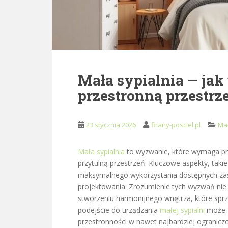
Mała sypialnia — jak
przestronną przestrz
23 stycznia 2026
firany-posciel.pl
Mał
Mała sypialnia
to wyzwanie, które wymaga prz
przytulną przestrzeń. Kluczowe aspekty, taki
maksymalnego wykorzystania dostępnych zas
projektowania. Zrozumienie tych wyzwań nie 
stworzeniu harmonijnego wnętrza, które sprz
podejście do urządzania
małej sypialni
może z
przestronności w nawet najbardziej ogranic