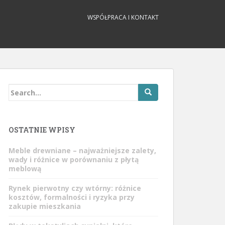
WSPÓŁPRACA I KONTAKT
Search
for:
OSTATNIE WPISY
Meble drewniane – najważniejsze zalety,
wady i różnice w porównaniu z płytą
meblową
Rynek pierwotny czy wtórny: różnice
kosztów, formalności i ryzyka przy
zakupie mieszkania