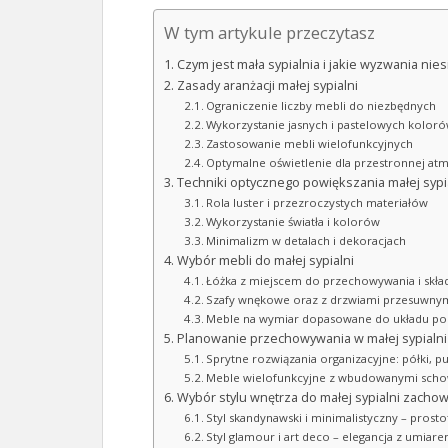
W tym artykule przeczytasz
Czym jest mała sypialnia i jakie wyzwania niesi
Zasady aranżacji małej sypialni
Ograniczenie liczby mebli do niezbędnych
Wykorzystanie jasnych i pastelowych kolor
Zastosowanie mebli wielofunkcyjnych
Optymalne oświetlenie dla przestronnej at
Techniki optycznego powiększania małej sypi
Rola luster i przezroczystych materiałów
Wykorzystanie światła i kolorów
Minimalizm w detalach i dekoracjach
Wybór mebli do małej sypialni
Łóżka z miejscem do przechowywania i skł
Szafy wnękowe oraz z drzwiami przesuwnymi
Meble na wymiar dopasowane do układu po
Planowanie przechowywania w małej sypialni
Sprytne rozwiązania organizacyjne: półki, p
Meble wielofunkcyjne z wbudowanymi sch
Wybór stylu wnętrza do małej sypialni zacho
Styl skandynawski i minimalistyczny – prostot
Styl glamour i art deco – elegancja z umiar