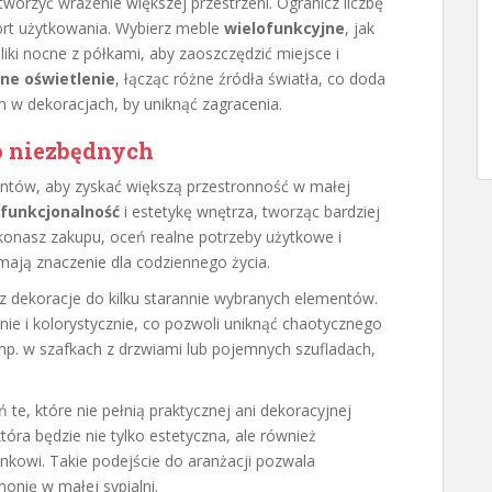
tworzyć wrażenie większej przestrzeni. Ogranicz liczbę
ort użytkowania. Wybierz meble
wielofunkcyjne
, jak
iki nocne z półkami, aby zaoszczędzić miejsce i
ne oświetlenie
, łącząc różne źródła światła, co doda
zm w dekoracjach, by uniknąć zagracenia.
o niezbędnych
tów, aby zyskać większą przestronność w małej
funkcjonalność
i estetykę wnętrza, tworząc bardziej
konasz zakupu, oceń realne potrzeby użytkowe i
 mają znaczenie dla codziennego życia.
cz dekoracje do kilku starannie wybranych elementów.
znie i kolorystycznie, co pozwoli uniknąć chaotycznego
p. w szafkach z drzwiami lub pojemnych szufladach,
 te, które nie pełnią praktycznej ani dekoracyjnej
tóra będzie nie tylko estetyczna, ale również
ynkowi. Takie podejście do aranżacji pozwala
nię w małej sypialni.