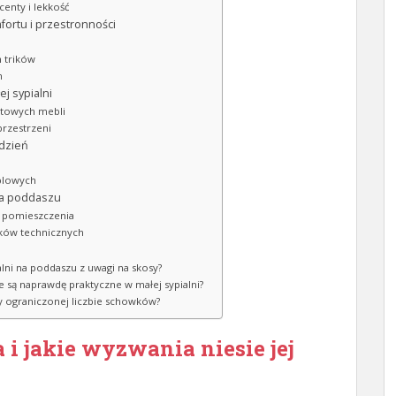
centy i lekkość
fortu i przestronności
h trików
n
j sypialni
ktowych mebli
rzestrzeni
 dzień
u
blowych
 na poddaszu
 pomieszczenia
ków technicznych
ialni na poddaszu z uwagi na skosy?
e są naprawdę praktyczne w małej sypialni?
zy ograniczonej liczbie schowków?
 i jakie wyzwania niesie jej