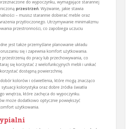
 przeznaczone do wypoczynku, wymagające starannej
aniczoną
przestrzeń
. Wyzwanie, jakie stawia
nalności – musisz starannie dobierać meble oraz
 wrażenia przytłoczonego. Utrzymywanie minimalizmu
wania przestronności, co zapobiega uczuciu
ędne jest także przemyślane planowanie układu
poruszaniu się i zapewnia komfort użytkowania.
 z przestrzenią do pracy lub przechowywania, co
raj się korzystać z wielofunkcyjnych mebli i unikać
orzystać dostępną powierzchnię.
a dobór kolorów i oświetlenia, które mogą znacząco
sytuacji kolorystyka oraz dobre źródła światła
nego wnętrza, które zachęca do wypoczynku.
ałów może dodatkowo optycznie powiększyć
komfort użytkowania.
sypialni