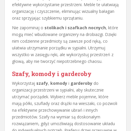
efektywne wykorzystanie przestrzeni. Meble te ułatwiają
organizację i czyszczenie, eliminując wizualny bałagan
oraz sprzyjając szybkiemu sprzątaniu.
Nie zapominaj o
stolikach i szafkach nocnych
, które
mogą mieć wbudowane organizery na drobiazgi. Dzięki
nim codzienne przedmioty są zawsze pod ręką, co
ułatwia utrzymanie porządku w sypialni. Utrzymuj
wszystko w zasięgu ręki, ale wykorzystuj przestrzeń z
głową, aby nie tworzyć niepotrzebnego chaosu.
Szafy, komody i garderoby
Wykorzystaj
szafy
,
komody
i
garderoby
do
organizacji przestrzeni w sypialni, aby skutecznie
utrzymać porządek. Wybierz meble pojemne, które
mają półki, szuflady oraz drążki na wieszaki, co pozwoli
na efektywne przechowywanie ubrań i innych
przedmiotów. Szafy na wymiar są doskonałym
rozwiązaniem, gdyż umożliwiają dostosowanie układu
do indywidualnych potrzeb. Preferuj drzwi przesuwne w