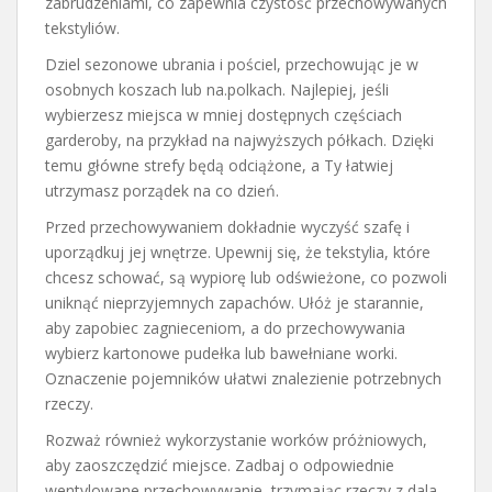
zabrudzeniami, co zapewnia czystość przechowywanych
tekstyliów.
Dziel sezonowe ubrania i pościel, przechowując je w
osobnych koszach lub na.polkach. Najlepiej, jeśli
wybierzesz miejsca w mniej dostępnych częściach
garderoby, na przykład na najwyższych półkach. Dzięki
temu główne strefy będą odciążone, a Ty łatwiej
utrzymasz porządek na co dzień.
Przed przechowywaniem dokładnie wyczyść szafę i
uporządkuj jej wnętrze. Upewnij się, że tekstylia, które
chcesz schować, są wypiorę lub odświeżone, co pozwoli
uniknąć nieprzyjemnych zapachów. Ułóż je starannie,
aby zapobiec zagnieceniom, a do przechowywania
wybierz kartonowe pudełka lub bawełniane worki.
Oznaczenie pojemników ułatwi znalezienie potrzebnych
rzeczy.
Rozważ również wykorzystanie worków próżniowych,
aby zaoszczędzić miejsce. Zadbaj o odpowiednie
wentylowane przechowywanie, trzymając rzeczy z dala