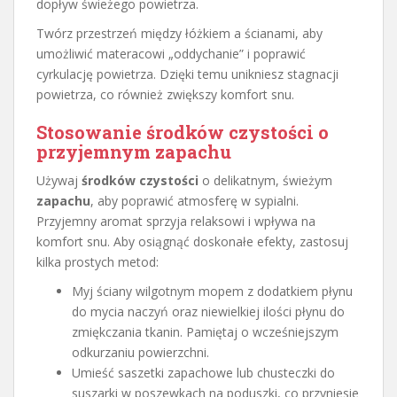
dopływ świeżego powietrza.
Twórz przestrzeń między łóżkiem a ścianami, aby
umożliwić materacowi „oddychanie” i poprawić
cyrkulację powietrza. Dzięki temu unikniesz stagnacji
powietrza, co również zwiększy komfort snu.
Stosowanie środków czystości o
przyjemnym zapachu
Używaj
środków czystości
o delikatnym, świeżym
zapachu
, aby poprawić atmosferę w sypialni.
Przyjemny aromat sprzyja relaksowi i wpływa na
komfort snu. Aby osiągnąć doskonałe efekty, zastosuj
kilka prostych metod:
Myj ściany wilgotnym mopem z dodatkiem płynu
do mycia naczyń oraz niewielkiej ilości płynu do
zmiękczania tkanin. Pamiętaj o wcześniejszym
odkurzaniu powierzchni.
Umieść saszetki zapachowe lub chusteczki do
suszarki w poszewkach na poduszki, co przyniesie