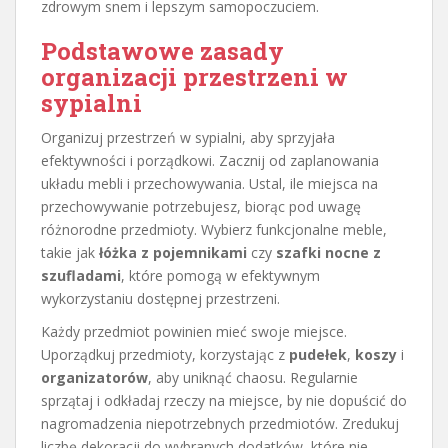
zdrowym snem i lepszym samopoczuciem.
Podstawowe zasady
organizacji przestrzeni w
sypialni
Organizuj przestrzeń w sypialni, aby sprzyjała
efektywności i porządkowi. Zacznij od zaplanowania
układu mebli i przechowywania. Ustal, ile miejsca na
przechowywanie potrzebujesz, biorąc pod uwagę
różnorodne przedmioty. Wybierz funkcjonalne meble,
takie jak
łóżka z pojemnikami
czy
szafki nocne z
szufladami
, które pomogą w efektywnym
wykorzystaniu dostępnej przestrzeni.
Każdy przedmiot powinien mieć swoje miejsce.
Uporządkuj przedmioty, korzystając z
pudełek
,
koszy
i
organizatorów
, aby uniknąć chaosu. Regularnie
sprzątaj i odkładaj rzeczy na miejsce, by nie dopuścić do
nagromadzenia niepotrzebnych przedmiotów. Zredukuj
liczbę dekoracji do wybranych dodatków, które nie