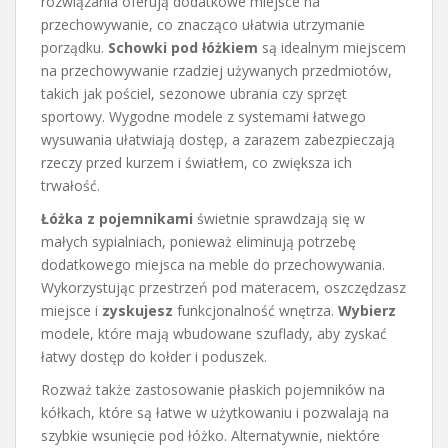
rozwiązania oferują dodatkowe miejsce na
przechowywanie, co znacząco ułatwia utrzymanie
porządku.
Schowki pod łóżkiem
są idealnym miejscem
na przechowywanie rzadziej używanych przedmiotów,
takich jak pościel, sezonowe ubrania czy sprzęt
sportowy. Wygodne modele z systemami łatwego
wysuwania ułatwiają dostęp, a zarazem zabezpieczają
rzeczy przed kurzem i światłem, co zwiększa ich
trwałość.
Łóżka z pojemnikami
świetnie sprawdzają się w
małych sypialniach, ponieważ eliminują potrzebę
dodatkowego miejsca na meble do przechowywania.
Wykorzystując przestrzeń pod materacem, oszczędzasz
miejsce i
zyskujesz
funkcjonalność wnętrza.
Wybierz
modele, które mają wbudowane szuflady, aby zyskać
łatwy dostęp do kołder i poduszek.
Rozważ także zastosowanie płaskich pojemników na
kółkach, które są łatwe w użytkowaniu i pozwalają na
szybkie wsunięcie pod łóżko. Alternatywnie, niektóre